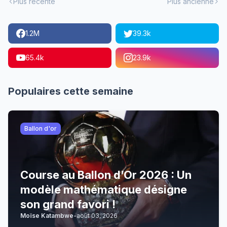
Plus récente
Plus ancienne
1.2M
39.3k
65.4k
23.9k
Populaires cette semaine
Ballon d'or
Course au Ballon d’Or 2026 : Un
modèle mathématique désigne
son grand favori !
Moïse Katambwe
-
août 03, 2026