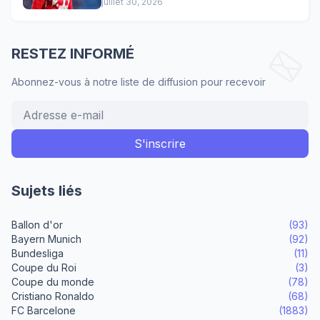
Lewandowski !
juillet 30, 2026
RESTEZ INFORMÉ
Abonnez-vous à notre liste de diffusion pour recevoir
Sujets liés
Ballon d'or
(93)
Bayern Munich
(92)
Bundesliga
(11)
Coupe du Roi
(3)
Coupe du monde
(78)
Cristiano Ronaldo
(68)
FC Barcelone
(1883)