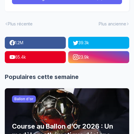
Plus récente
Plus ancienne
1.2M
39.3k
65.4k
23.9k
Populaires cette semaine
Ballon d'or
Course au Ballon d’Or 2026 : Un