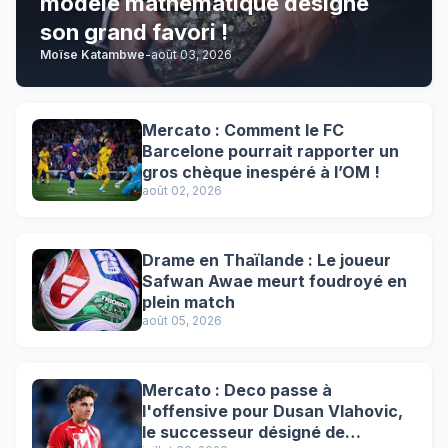
modèle mathématique désigne
son grand favori !
Moïse Katambwe
-
août 03, 2026
Mercato : Comment le FC
Barcelone pourrait rapporter un
gros chèque inespéré à l’OM !
août 02, 2026
Drame en Thaïlande : Le joueur
Safwan Awae meurt foudroyé en
plein match
août 05, 2026
Mercato : Deco passe à
l'offensive pour Dusan Vlahovic,
le successeur désigné de