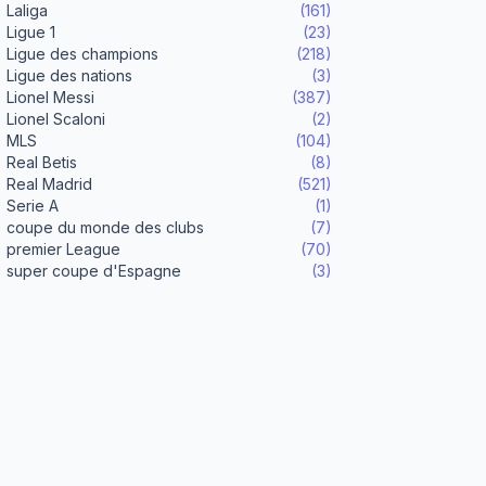
Laliga
(161)
Ligue 1
(23)
Ligue des champions
(218)
Ligue des nations
(3)
Lionel Messi
(387)
Lionel Scaloni
(2)
MLS
(104)
Real Betis
(8)
Real Madrid
(521)
Serie A
(1)
coupe du monde des clubs
(7)
premier League
(70)
super coupe d'Espagne
(3)