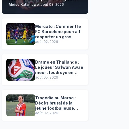
Moïse Katambwe
-
août 03, 2026
son grand favori !
Mercato : Comment le
FC Barcelone pourrait
rapporter un gros
chèque inespéré à l’OM
août 02, 2026
!
Drame en Thaïlande :
Le joueur Safwan Awae
meurt foudroyé en
plein match
août 05, 2026
Tragédie au Maroc :
Décès brutal de la
jeune footballeuse
Faten Ben Amar El
août 02, 2026
Azizi