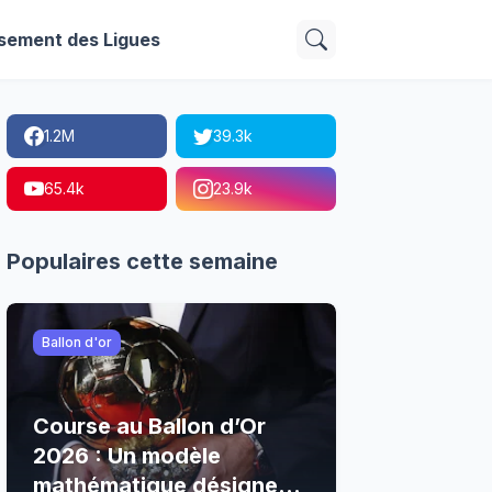
sement des Ligues
1.2M
39.3k
65.4k
23.9k
Populaires cette semaine
Ballon d'or
Course au Ballon d’Or
2026 : Un modèle
mathématique désigne