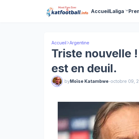
Accueil
Laliga
Pre
Accueil
Argentine
Triste nouvelle !
est en deuil.
by
Moïse Katambwe
-
octobre 09, 