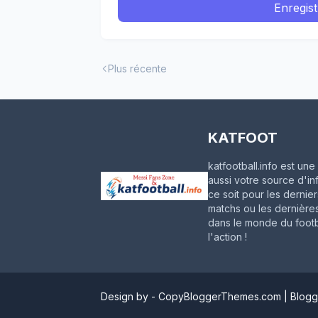
Enregis
Plus récente
KATFOOT
katfootball.info est u
aussi votre source d'in
ce soit pour les dernie
matchs ou les dernières
dans le monde du footba
l'action !
Design by -
CopyBloggerThemes.com
|
Blogg