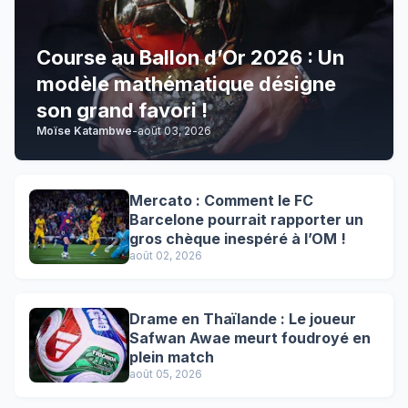
Course au Ballon d’Or 2026 : Un
modèle mathématique désigne
son grand favori !
Moïse Katambwe
-
août 03, 2026
Mercato : Comment le FC
Barcelone pourrait rapporter un
gros chèque inespéré à l’OM !
août 02, 2026
Drame en Thaïlande : Le joueur
Safwan Awae meurt foudroyé en
plein match
août 05, 2026