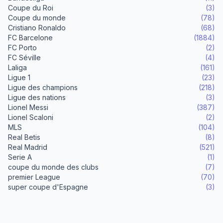
Coupe du Roi
(3)
Coupe du monde
(78)
Cristiano Ronaldo
(68)
FC Barcelone
(1884)
FC Porto
(2)
FC Séville
(4)
Laliga
(161)
Ligue 1
(23)
Ligue des champions
(218)
Ligue des nations
(3)
Lionel Messi
(387)
Lionel Scaloni
(2)
MLS
(104)
Real Betis
(8)
Real Madrid
(521)
Serie A
(1)
coupe du monde des clubs
(7)
premier League
(70)
super coupe d'Espagne
(3)