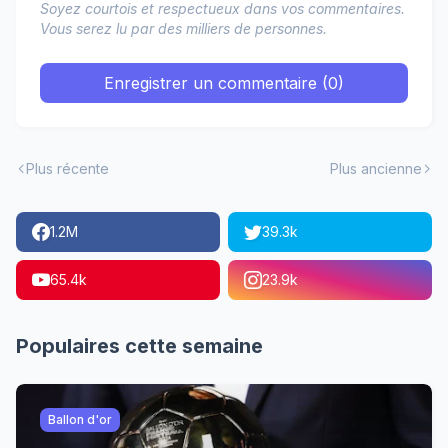
Soyez courtois et respectueux dans vos commentaires.
Vous serez lu par des milliers de personnes.
Enregistrer un commentaire (0)
Plus récente
Plus ancienne
1.2M
39.3k
65.4k
23.9k
Populaires cette semaine
Ballon d'or