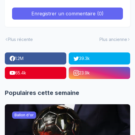
Enregistrer un commentaire (0)
Plus récente
Plus ancienne
1.2M
39.3k
65.4k
23.9k
Populaires cette semaine
Ballon d'or