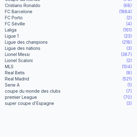
Cristiano Ronaldo
(68)
FC Barcelone
(1884)
FC Porto
(2)
FC Séville
(4)
Laliga
(161)
Ligue 1
(23)
Ligue des champions
(218)
Ligue des nations
(3)
Lionel Messi
(387)
Lionel Scaloni
(2)
MLS
(104)
Real Betis
(8)
Real Madrid
(521)
Serie A
(1)
coupe du monde des clubs
(7)
premier League
(70)
super coupe d'Espagne
(3)