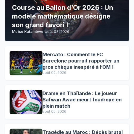
Course au Ballon d’Or 2026 : Un
modèle mathématique désigne
son grand favori !
Moïse Katambwe
-
août 03, 2026
Mercato : Comment le FC
Barcelone pourrait rapporter un
gros chèque inespéré à l’OM !
août 02, 2026
Drame en Thaïlande : Le joueur
Safwan Awae meurt foudroyé en
plein match
août 05, 2026
Tragédie au Maroc : Décès brutal