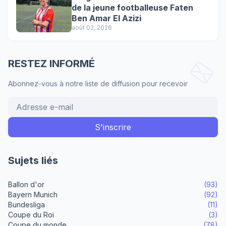
de la jeune footballeuse Faten
Ben Amar El Azizi
août 02, 2026
RESTEZ INFORMÉ
Abonnez-vous à notre liste de diffusion pour recevoir
Sujets liés
Ballon d'or
(93)
Bayern Munich
(92)
Bundesliga
(11)
Coupe du Roi
(3)
Coupe du monde
(78)