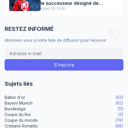
le successeur désigné de
Lewandowski !
juillet 30, 2026
RESTEZ INFORMÉ
Abonnez-vous à notre liste de diffusion pour recevoir
Sujets liés
Ballon d'or
(93)
Bayern Munich
(92)
Bundesliga
(11)
Coupe du Roi
(3)
Coupe du monde
(78)
Cristiano Ronaldo
(68)