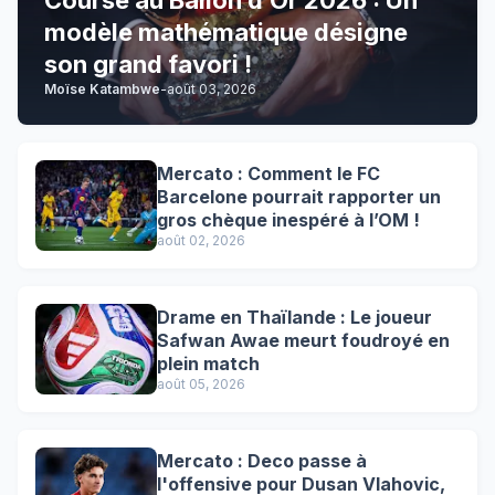
Course au Ballon d’Or 2026 : Un
modèle mathématique désigne
son grand favori !
Moïse Katambwe
-
août 03, 2026
Mercato : Comment le FC
Barcelone pourrait rapporter un
gros chèque inespéré à l’OM !
août 02, 2026
Drame en Thaïlande : Le joueur
Safwan Awae meurt foudroyé en
plein match
août 05, 2026
Mercato : Deco passe à
l'offensive pour Dusan Vlahovic,