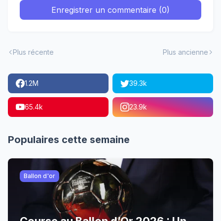
Enregistrer un commentaire (0)
Plus récente
Plus ancienne
1.2M
39.3k
65.4k
23.9k
Populaires cette semaine
Ballon d'or