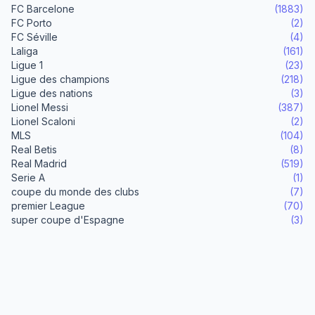
FC Barcelone
(1883)
FC Porto
(2)
FC Séville
(4)
Laliga
(161)
Ligue 1
(23)
Ligue des champions
(218)
Ligue des nations
(3)
Lionel Messi
(387)
Lionel Scaloni
(2)
MLS
(104)
Real Betis
(8)
Real Madrid
(519)
Serie A
(1)
coupe du monde des clubs
(7)
premier League
(70)
super coupe d'Espagne
(3)