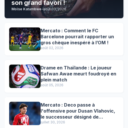
son grand favori !
Moïse Katambwe
-
août 03, 2026
Mercato : Comment le FC
Barcelone pourrait rapporter un
gros chèque inespéré à l’OM !
août 02, 2026
Drame en Thaïlande : Le joueur
Safwan Awae meurt foudroyé en
plein match
août 05, 2026
Mercato : Deco passe à
l'offensive pour Dusan Vlahovic,
le successeur désigné de
Lewandowski !
juillet 30, 2026