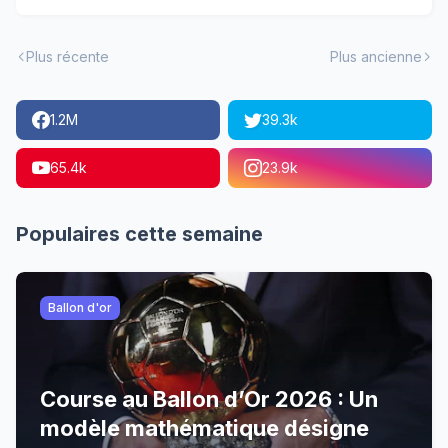
Plus récente
Plus ancienne
1.2M
39.3k
65.4k
23.9k
Populaires cette semaine
Ballon d'or
Course au Ballon d’Or 2026 : Un
modèle mathématique désigne