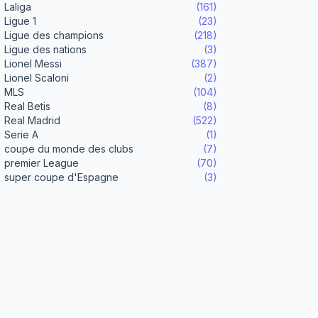
Laliga
(161)
Ligue 1
(23)
Ligue des champions
(218)
Ligue des nations
(3)
Lionel Messi
(387)
Lionel Scaloni
(2)
MLS
(104)
Real Betis
(8)
Real Madrid
(522)
Serie A
(1)
coupe du monde des clubs
(7)
premier League
(70)
super coupe d'Espagne
(3)