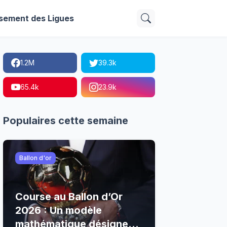
sement des Ligues
1.2M
39.3k
65.4k
23.9k
Populaires cette semaine
Ballon d'or
Course au Ballon d’Or
2026 : Un modèle
mathématique désigne