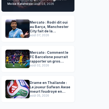
Moïse Katambwe
-
août 03, 2026
son grand favori !
Mercato : Rodri dit oui
au Barça, Manchester
City fait de la
résistance !
août 07, 2026
Mercato : Comment le
FC Barcelone pourrait
rapporter un gros
chèque inespéré à l’OM
août 02, 2026
!
Drame en Thaïlande :
Le joueur Safwan Awae
meurt foudroyé en
plein match
août 05, 2026