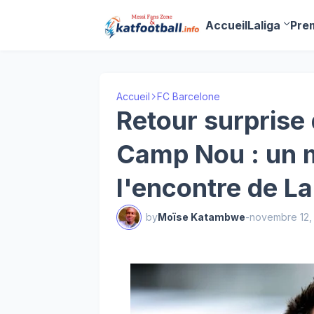
Accueil
Laliga
Pre
Accueil
FC Barcelone
Retour surprise 
Camp Nou : un m
l'encontre de La
by
Moïse Katambwe
-
novembre 12,