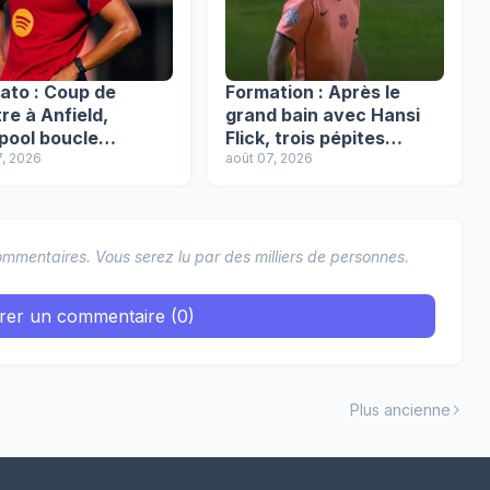
ato : Coup de
Formation : Après le
re à Anfield,
grand bain avec Hansi
pool boucle
Flick, trois pépites
ivée de Ronald
7, 2026
renforcent le Barça
août 07, 2026
o !
Atlètic !
mmentaires. Vous serez lu par des milliers de personnes.
trer un commentaire (0)
Plus ancienne