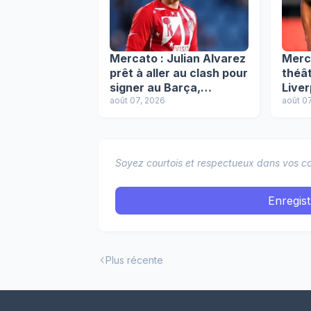
Mercato : Julian Alvarez
Merc
prêt à aller au clash pour
théât
signer au Barça,
Liver
l'Atlético résiste !
août 07, 2026
l'arr
août 0
Araúj
Soyez courtois et respectueux dans vos co
Enregis
Plus récente