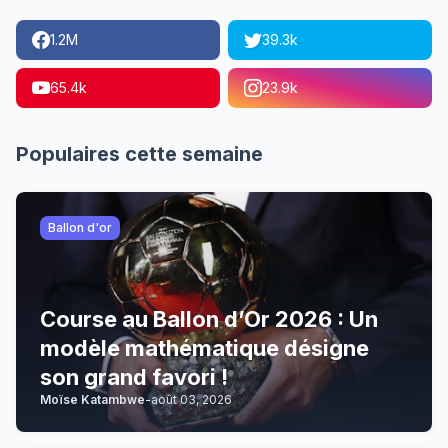
1.2M
39.3k
65.4k
23.9k
Populaires cette semaine
Ballon d'or
Course au Ballon d’Or 2026 : Un
modèle mathématique désigne
son grand favori !
Moïse Katambwe
-
août 03, 2026