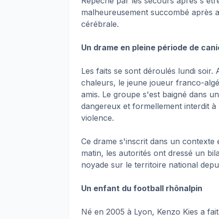
Repêché par les secours après s'être
malheureusement succombé après avo
cérébrale.
Un drame en pleine période de cani
Les faits se sont déroulés lundi soir
chaleurs, le jeune joueur franco-alg
amis. Le groupe s'est baigné dans u
dangereux et formellement interdit à
violence.
Ce drame s'inscrit dans un contexte e
matin, les autorités ont dressé un b
noyade sur le territoire national depui
Un enfant du football rhônalpin
Né en 2005 à Lyon, Kenzo Kies a fai