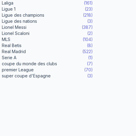
Laliga
(161)
Ligue 1
(23)
Ligue des champions
(218)
Ligue des nations
(3)
Lionel Messi
(387)
Lionel Scaloni
(2)
MLS
(104)
Real Betis
(8)
Real Madrid
(522)
Serie A
(1)
coupe du monde des clubs
(7)
premier League
(70)
super coupe d'Espagne
(3)