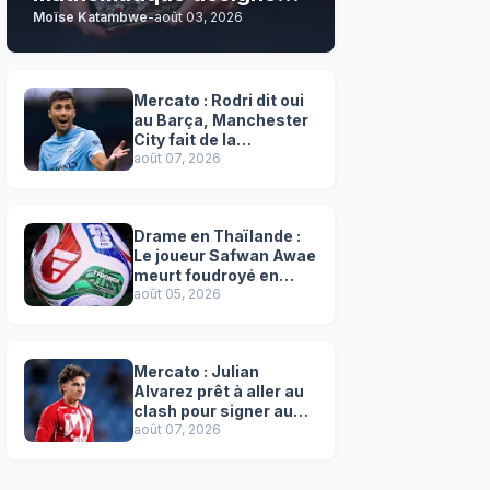
Moïse Katambwe
-
août 03, 2026
son grand favori !
Mercato : Rodri dit oui
au Barça, Manchester
City fait de la
résistance !
août 07, 2026
Drame en Thaïlande :
Le joueur Safwan Awae
meurt foudroyé en
plein match
août 05, 2026
Mercato : Julian
Alvarez prêt à aller au
clash pour signer au
Barça, l'Atlético
août 07, 2026
résiste !