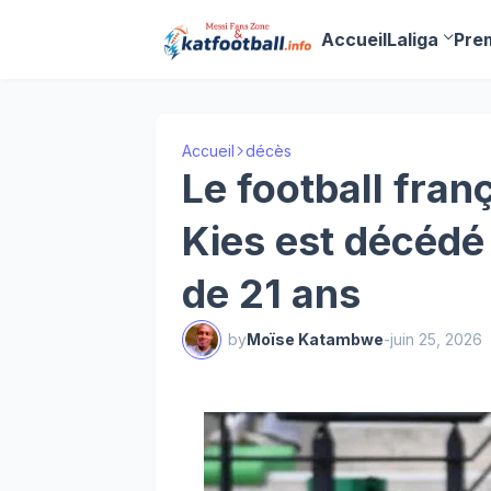
Accueil
Laliga
Pre
Accueil
décès
Le football fran
Kies est décédé
de 21 ans
by
Moïse Katambwe
-
juin 25, 2026