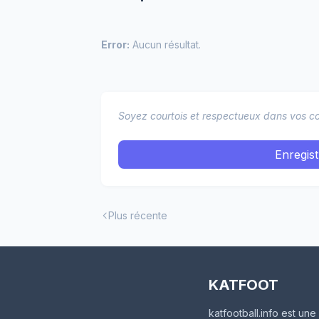
Error:
Aucun résultat.
Soyez courtois et respectueux dans vos co
Enregis
Plus récente
KATFOOT
katfootball.info est u