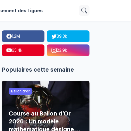
sement des Ligues
1.2M
39.3k
65.4k
23.9k
Populaires cette semaine
Ballon d'or
Course au Ballon d’Or
2026 : Un modèle
mathématique désigne