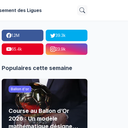
sement des Ligues
1.2M
39.3k
65.4k
23.9k
Populaires cette semaine
Ballon d'or
Course au Ballon d’Or
2026 : Un modèle
mathématique désigne