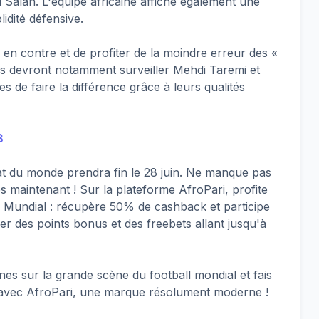
alah. L'équipe africaine affiche également une
idité défensive.
 en contre et de profiter de la moindre erreur des «
s devront notamment surveiller Mehdi Taremi et
e faire la différence grâce à leurs qualités
8
 du monde prendra fin le 28 juin. Ne manque pas
ès maintenant ! Sur la plateforme AfroPari, profite
e Mundial : récupère 50% de cashback et participe
er des points bonus et des freebets allant jusqu'à
ines sur la grande scène du football mondial et fais
s avec AfroPari, une marque résolument moderne !