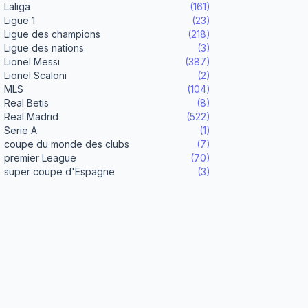
Laliga
(161)
Ligue 1
(23)
Ligue des champions
(218)
Ligue des nations
(3)
Lionel Messi
(387)
Lionel Scaloni
(2)
MLS
(104)
Real Betis
(8)
Real Madrid
(522)
Serie A
(1)
coupe du monde des clubs
(7)
premier League
(70)
super coupe d'Espagne
(3)