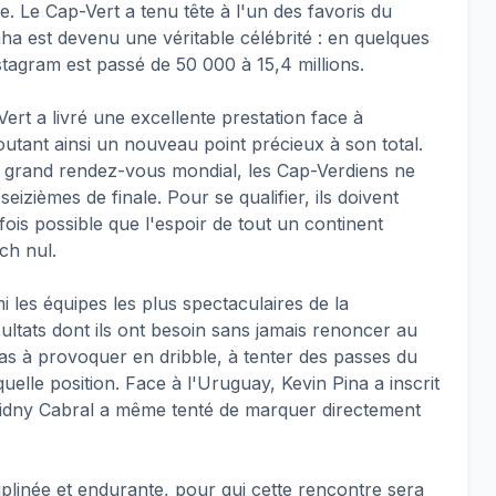
e. Le Cap-Vert a tenu tête à l'un des favoris du
ha est devenu une véritable célébrité : en quelques
agram est passé de 50 000 à 15,4 millions.
ert a livré une excellente prestation face à
outant ainsi un nouveau point précieux à son total.
e grand rendez-vous mondial, les Cap-Verdiens ne
izièmes de finale. Pour se qualifier, ils doivent
efois possible que l'espoir de tout un continent
ch nul.
 les équipes les plus spectaculaires de la
sultats dont ils ont besoin sans jamais renoncer au
pas à provoquer en dribble, à tenter des passes du
uelle position. Face à l'Uruguay, Kevin Pina a inscrit
Sidny Cabral a même tenté de marquer directement
iplinée et endurante, pour qui cette rencontre sera