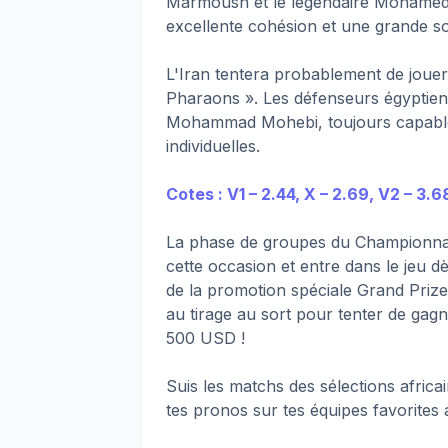
Marmoush et le légendaire Mohamed S
excellente cohésion et une grande sol
L'Iran tentera probablement de jouer
Pharaons ». Les défenseurs égyptien
Mohammad Mohebi, toujours capables d
individuelles.
Cotes : V1 – 2.44, X – 2.69, V2 – 3.6
La phase de groupes du Championnat
cette occasion et entre dans le jeu d
de la promotion spéciale Grand Priz
au tirage au sort pour tenter de gagn
500 USD !
Suis les matchs des sélections africa
tes pronos sur tes équipes favorite