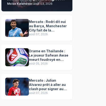
Moïse Katambwe
-
août 03, 2026
son grand favori !
Mercato : Rodri dit oui
au Barça, Manchester
City fait de la
résistance !
août 07, 2026
Drame en Thaïlande :
Le joueur Safwan Awae
meurt foudroyé en
plein match
août 05, 2026
Mercato : Julian
Alvarez prêt à aller au
clash pour signer au
Barça, l'Atlético
août 07, 2026
résiste !