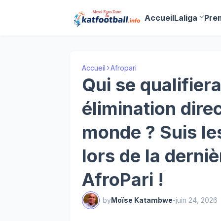
Accueil
Laliga
Pre
Accueil
Afropari
Qui se qualifier
élimination dir
monde ? Suis les
lors de la derni
AfroPari !
by
Moïse Katambwe
-
juin 24, 2026