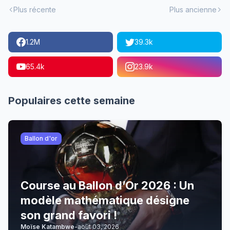
Plus récente
Plus ancienne
1.2M
39.3k
65.4k
23.9k
Populaires cette semaine
Ballon d'or
Course au Ballon d’Or 2026 : Un
modèle mathématique désigne
son grand favori !
Moïse Katambwe
-
août 03, 2026