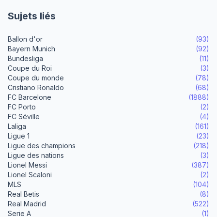
Sujets liés
Ballon d'or
(93)
Bayern Munich
(92)
Bundesliga
(11)
Coupe du Roi
(3)
Coupe du monde
(78)
Cristiano Ronaldo
(68)
FC Barcelone
(1888)
FC Porto
(2)
FC Séville
(4)
Laliga
(161)
Ligue 1
(23)
Ligue des champions
(218)
Ligue des nations
(3)
Lionel Messi
(387)
Lionel Scaloni
(2)
MLS
(104)
Real Betis
(8)
Real Madrid
(522)
Serie A
(1)