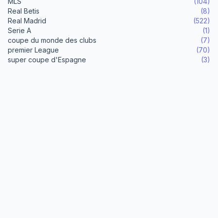
MLS
(104)
Real Betis
(8)
Real Madrid
(522)
Serie A
(1)
coupe du monde des clubs
(7)
premier League
(70)
super coupe d'Espagne
(3)