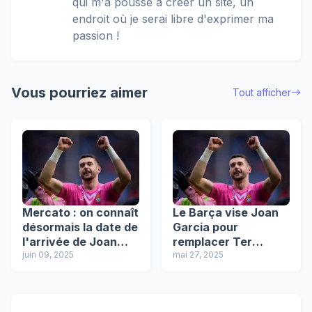
qui m'a poussé à créer un site, un
endroit où je serai libre d'exprimer ma
passion !
Vous pourriez aimer
Tout afficher
Mercato : on connaît
Le Barça vise Joan
désormais la date de
Garcia pour
l'arrivée de Joan
remplacer Ter
Garcia au Barça !
juin 09, 2025
Stegen, mais
mai 27, 2025
Manchester City
s'invite dans la
course