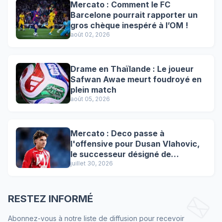
Mercato : Comment le FC
Barcelone pourrait rapporter un
gros chèque inespéré à l’OM !
août 02, 2026
Drame en Thaïlande : Le joueur
Safwan Awae meurt foudroyé en
plein match
août 05, 2026
Mercato : Deco passe à
l'offensive pour Dusan Vlahovic,
le successeur désigné de
Lewandowski !
juillet 30, 2026
RESTEZ INFORMÉ
Abonnez-vous à notre liste de diffusion pour recevoir