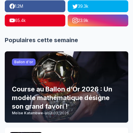
1.2M
39.3k
65.4k
23.9k
Populaires cette semaine
Ballon d'or
Course au Ballon d’Or 2026 : Un
modèle mathématique désigne
son grand favori !
Moïse Katambwe
-
août 03, 2026