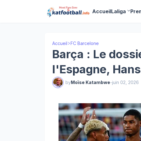
Accueil
Laliga
Pre
Accueil
FC Barcelone
Barça : Le dossi
l'Espagne, Hansi
by
Moïse Katambwe
-
juin 02, 2026