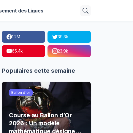
sement des Ligues
1.2M
39.3k
65.4k
23.9k
Populaires cette semaine
Ballon d'or
Course au Ballon d’Or
2026 : Un modèle
mathématique désigne