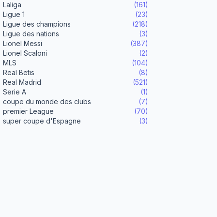
Laliga
(161)
Ligue 1
(23)
Ligue des champions
(218)
Ligue des nations
(3)
Lionel Messi
(387)
Lionel Scaloni
(2)
MLS
(104)
Real Betis
(8)
Real Madrid
(521)
Serie A
(1)
coupe du monde des clubs
(7)
premier League
(70)
super coupe d'Espagne
(3)