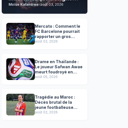
Moïse Katambwe
-
août 03, 2026
son grand favori !
Mercato : Comment le
FC Barcelone pourrait
rapporter un gros
chèque inespéré à l’OM
août 02, 2026
!
Drame en Thaïlande :
Le joueur Safwan Awae
meurt foudroyé en
plein match
août 05, 2026
Tragédie au Maroc :
Décès brutal de la
jeune footballeuse
Faten Ben Amar El
août 02, 2026
Azizi