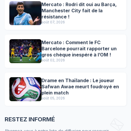
Mercato : Rodri dit oui au Barça,
Manchester City fait de la
résistance !
août 07, 2026
Mercato : Comment le FC
Barcelone pourrait rapporter un
gros chèque inespéré à l’OM !
août 02, 2026
Drame en Thaïlande : Le joueur
Safwan Awae meurt foudroyé en
plein match
août 05, 2026
RESTEZ INFORMÉ
Abonnez-vous à notre liste de diffusion pour recevoir