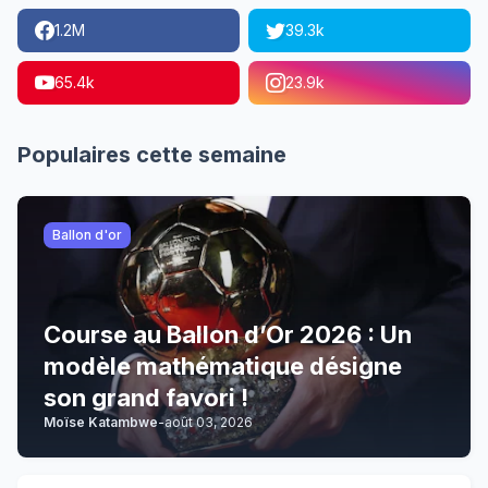
1.2M
39.3k
65.4k
23.9k
Populaires cette semaine
Ballon d'or
Course au Ballon d’Or 2026 : Un
modèle mathématique désigne
son grand favori !
Moïse Katambwe
-
août 03, 2026