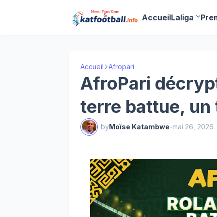
Accueil
Laliga
Pre
Accueil
Afropari
AfroPari décryp
terre battue, un
by
Moïse Katambwe
-
mai 26, 2026