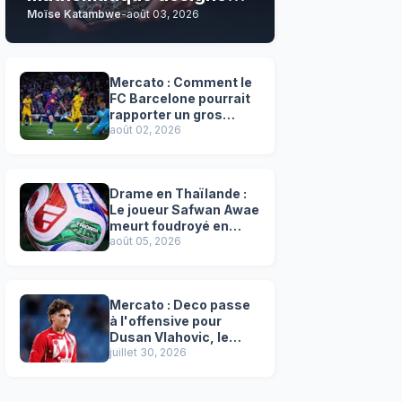
Moïse Katambwe
-
août 03, 2026
son grand favori !
Mercato : Comment le
FC Barcelone pourrait
rapporter un gros
chèque inespéré à l’OM
août 02, 2026
!
Drame en Thaïlande :
Le joueur Safwan Awae
meurt foudroyé en
plein match
août 05, 2026
Mercato : Deco passe
à l'offensive pour
Dusan Vlahovic, le
successeur désigné
juillet 30, 2026
de Lewandowski !