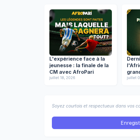
L'expérience face à la
Dern
jeunesse : la finale de la
l'Afr
CM avec AfroPari
grand
juillet 18, 2026
quart
juillet
CM-
Soyez courtois et respectueux dans vos co
Enregis