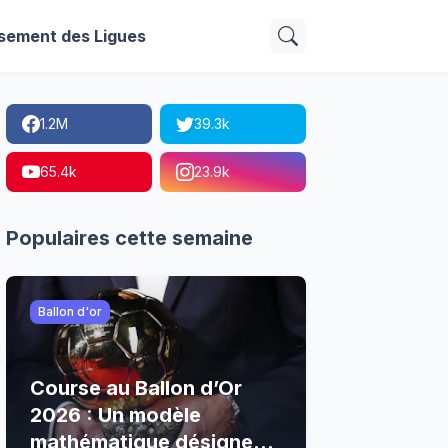
sement des Ligues
1.2M
39.3k
65.4k
23.9k
Populaires cette semaine
Ballon d'or
Course au Ballon d’Or
2026 : Un modèle
mathématique désigne