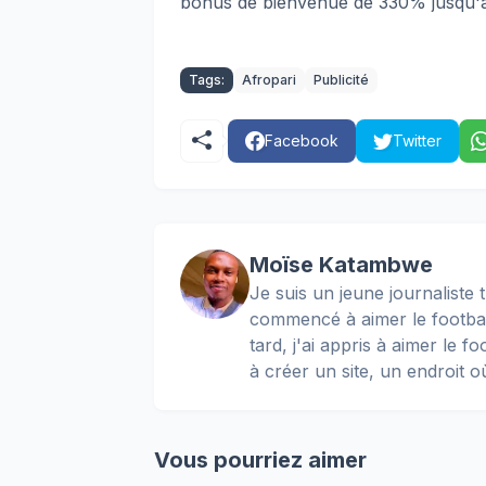
bonus de bienvenue de 330% jusqu'
Tags:
Afropari
Publicité
Facebook
Twitter
Moïse Katambwe
Je suis un jeune journaliste t
commencé à aimer le football
tard, j'ai appris à aimer le 
à créer un site, un endroit o
Vous pourriez aimer