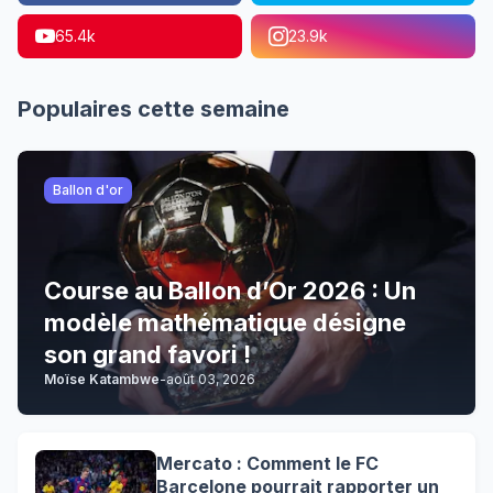
65.4k
23.9k
Populaires cette semaine
Ballon d'or
Course au Ballon d’Or 2026 : Un
modèle mathématique désigne
son grand favori !
Moïse Katambwe
-
août 03, 2026
Mercato : Comment le FC
Barcelone pourrait rapporter un