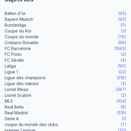
Ballon d'or
(93)
Bayern Munich
(92)
Bundesliga
(11)
Coupe du Roi
(3)
Coupe du monde
(78)
Cristiano Ronaldo
(68)
FC Barcelone
(1883)
FC Porto
(2)
FC Séville
(4)
Laliga
(161)
Ligue 1
(23)
Ligue des champions
(218)
Ligue des nations
(3)
Lionel Messi
(387)
Lionel Scaloni
(2)
MLS
(104)
Real Betis
(8)
Real Madrid
(519)
Serie A
(1)
coupe du monde des clubs
(7)
premier League
(70)