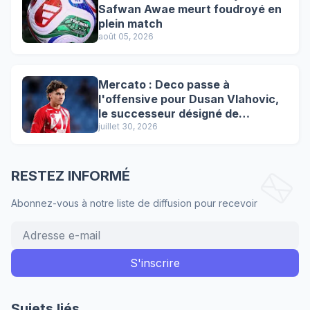
Safwan Awae meurt foudroyé en
plein match
août 05, 2026
Mercato : Deco passe à
l'offensive pour Dusan Vlahovic,
le successeur désigné de
Lewandowski !
juillet 30, 2026
RESTEZ INFORMÉ
Abonnez-vous à notre liste de diffusion pour recevoir
Sujets liés