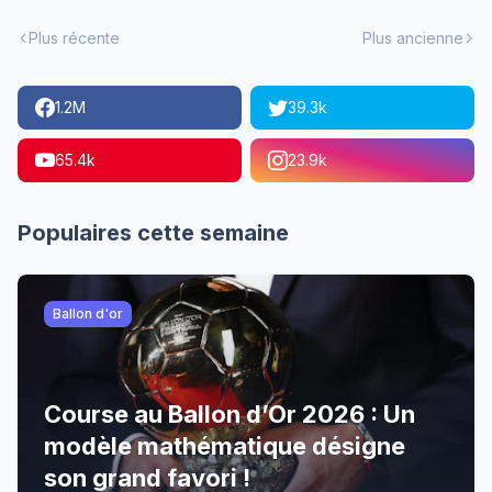
Plus récente
Plus ancienne
1.2M
39.3k
65.4k
23.9k
Populaires cette semaine
Ballon d'or
Course au Ballon d’Or 2026 : Un
modèle mathématique désigne
son grand favori !