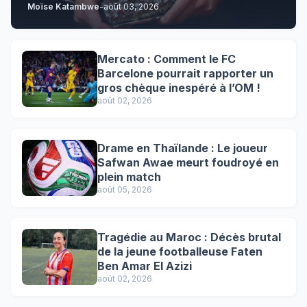
Moïse Katambwe
-
août 03, 2026
Mercato : Comment le FC
Barcelone pourrait rapporter un
gros chèque inespéré à l’OM !
août 02, 2026
Drame en Thaïlande : Le joueur
Safwan Awae meurt foudroyé en
plein match
août 05, 2026
Tragédie au Maroc : Décès brutal
de la jeune footballeuse Faten
Ben Amar El Azizi
août 02, 2026