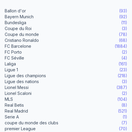
Ballon d'or
(93)
Bayern Munich
(92)
Bundesliga
(11)
Coupe du Roi
(3)
Coupe du monde
(78)
Cristiano Ronaldo
(68)
FC Barcelone
(1884)
FC Porto
(2)
FC Séville
(4)
Laliga
(161)
Ligue 1
(23)
Ligue des champions
(218)
Ligue des nations
(3)
Lionel Messi
(387)
Lionel Scaloni
(2)
MLS
(104)
Real Betis
(8)
Real Madrid
(521)
Serie A
(1)
coupe du monde des clubs
(7)
premier League
(70)