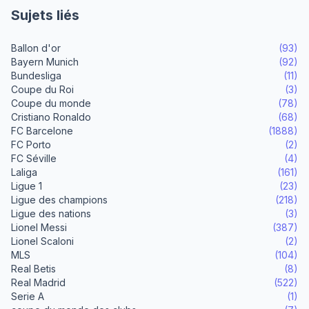
Sujets liés
Ballon d'or
(93)
Bayern Munich
(92)
Bundesliga
(11)
Coupe du Roi
(3)
Coupe du monde
(78)
Cristiano Ronaldo
(68)
FC Barcelone
(1888)
FC Porto
(2)
FC Séville
(4)
Laliga
(161)
Ligue 1
(23)
Ligue des champions
(218)
Ligue des nations
(3)
Lionel Messi
(387)
Lionel Scaloni
(2)
MLS
(104)
Real Betis
(8)
Real Madrid
(522)
Serie A
(1)