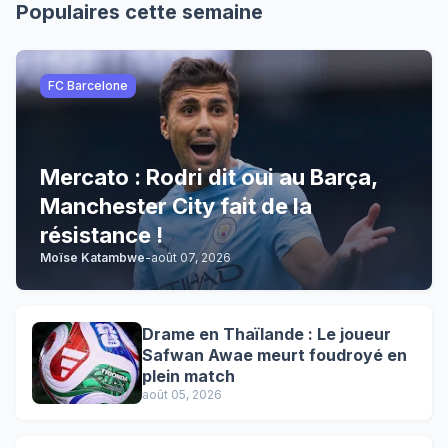
Populaires cette semaine
FC Barcelone
Mercato : Rodri dit oui au Barça,
Manchester City fait de la
résistance !
Moïse Katambwe
-
août 07, 2026
Drame en Thaïlande : Le joueur
Safwan Awae meurt foudroyé en
plein match
août 05, 2026