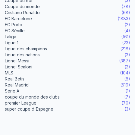
Coupe du Roi
(3)
Coupe du monde
(78)
Cristiano Ronaldo
(68)
FC Barcelone
(1883)
FC Porto
(2)
FC Séville
(4)
Laliga
(161)
Ligue 1
(23)
Ligue des champions
(218)
Ligue des nations
(3)
Lionel Messi
(387)
Lionel Scaloni
(2)
MLS
(104)
Real Betis
(8)
Real Madrid
(519)
Serie A
(1)
coupe du monde des clubs
(7)
premier League
(70)
super coupe d'Espagne
(3)