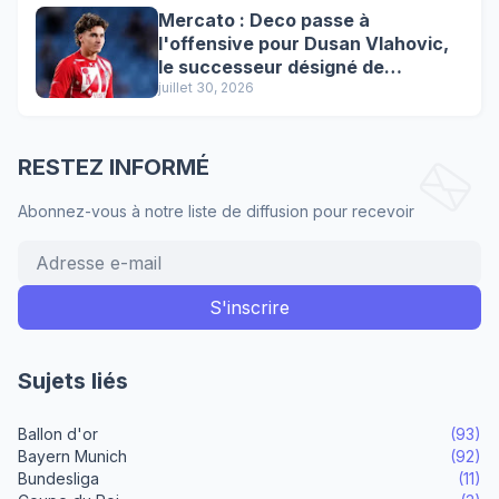
Mercato : Deco passe à
l'offensive pour Dusan Vlahovic,
le successeur désigné de
Lewandowski !
juillet 30, 2026
RESTEZ INFORMÉ
Abonnez-vous à notre liste de diffusion pour recevoir
Sujets liés
Ballon d'or
(93)
Bayern Munich
(92)
Bundesliga
(11)