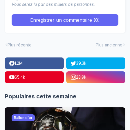
Vous serez lu par des milliers de personnes.
Enregistrer un commentaire (0)
Plus récente
Plus ancienne
1.2M
39.3k
65.4k
23.9k
Populaires cette semaine
Ballon d'or