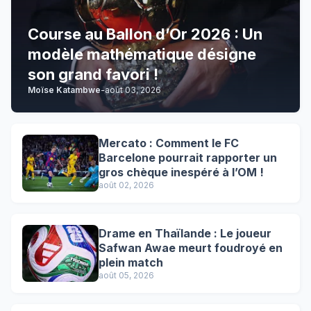
Course au Ballon d’Or 2026 : Un
modèle mathématique désigne
son grand favori !
Moïse Katambwe
-
août 03, 2026
Mercato : Comment le FC
Barcelone pourrait rapporter un
gros chèque inespéré à l’OM !
août 02, 2026
Drame en Thaïlande : Le joueur
Safwan Awae meurt foudroyé en
plein match
août 05, 2026