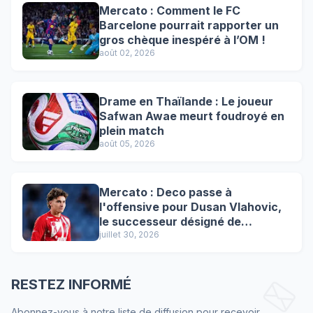
Mercato : Comment le FC
Barcelone pourrait rapporter un
gros chèque inespéré à l’OM !
août 02, 2026
Drame en Thaïlande : Le joueur
Safwan Awae meurt foudroyé en
plein match
août 05, 2026
Mercato : Deco passe à
l'offensive pour Dusan Vlahovic,
le successeur désigné de
Lewandowski !
juillet 30, 2026
RESTEZ INFORMÉ
Abonnez-vous à notre liste de diffusion pour recevoir