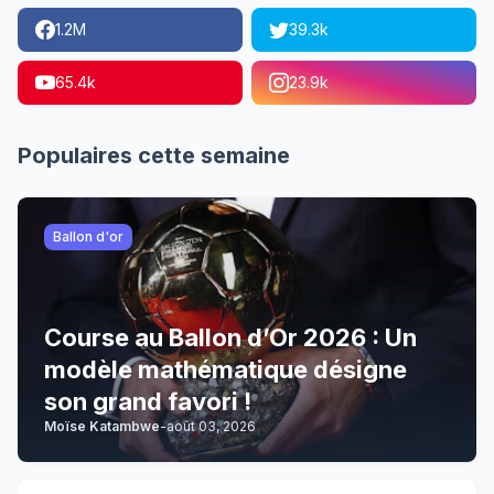
1.2M
39.3k
65.4k
23.9k
Populaires cette semaine
Ballon d'or
Course au Ballon d’Or 2026 : Un
modèle mathématique désigne
son grand favori !
Moïse Katambwe
-
août 03, 2026