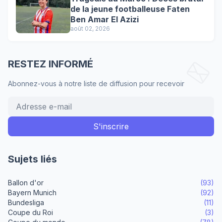
de la jeune footballeuse Faten
Ben Amar El Azizi
août 02, 2026
RESTEZ INFORMÉ
Abonnez-vous à notre liste de diffusion pour recevoir
Sujets liés
Ballon d'or
(93)
Bayern Munich
(92)
Bundesliga
(11)
Coupe du Roi
(3)