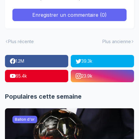
Enregistrer un commentaire (0)
Plus récente
Plus ancienne
1.2M
39.3k
65.4k
23.9k
Populaires cette semaine
Ballon d'or