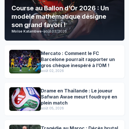
Course au Ballon d’Or 2026 : Un
modèle mathématique désigne
son grand favori !
Moïse Katambwe
-
août 03, 2026
Mercato : Comment le FC
Barcelone pourrait rapporter un
gros chèque inespéré à l’OM !
août 02, 2026
Drame en Thaïlande : Le joueur
Safwan Awae meurt foudroyé en
plein match
août 05, 2026
Tragédie au Maroc : Décès brutal