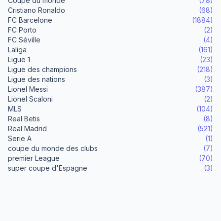
Coupe du monde
(78)
Cristiano Ronaldo
(68)
FC Barcelone
(1884)
FC Porto
(2)
FC Séville
(4)
Laliga
(161)
Ligue 1
(23)
Ligue des champions
(218)
Ligue des nations
(3)
Lionel Messi
(387)
Lionel Scaloni
(2)
MLS
(104)
Real Betis
(8)
Real Madrid
(521)
Serie A
(1)
coupe du monde des clubs
(7)
premier League
(70)
super coupe d'Espagne
(3)