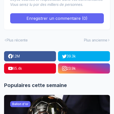
Vous serez lu par des milliers de personnes.
Enregistrer un commentaire (0)
Plus récente
Plus ancienne
1.2M
39.3k
65.4k
23.9k
Populaires cette semaine
Ballon d'or