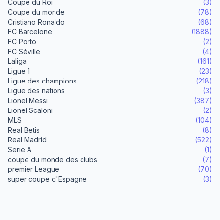
Coupe du Roi
(3)
Coupe du monde
(78)
Cristiano Ronaldo
(68)
FC Barcelone
(1888)
FC Porto
(2)
FC Séville
(4)
Laliga
(161)
Ligue 1
(23)
Ligue des champions
(218)
Ligue des nations
(3)
Lionel Messi
(387)
Lionel Scaloni
(2)
MLS
(104)
Real Betis
(8)
Real Madrid
(522)
Serie A
(1)
coupe du monde des clubs
(7)
premier League
(70)
super coupe d'Espagne
(3)