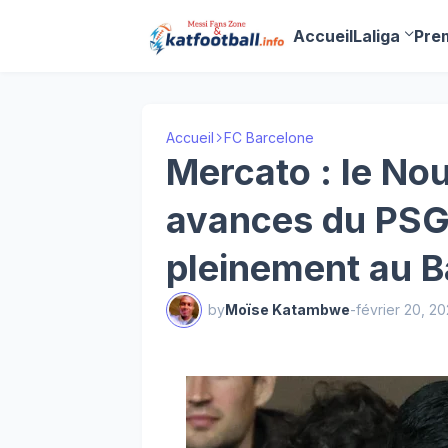
Accueil
Laliga
Pre
Accueil
FC Barcelone
Mercato : le No
avances du PSG
pleinement au B
by
Moïse Katambwe
-
février 20, 2