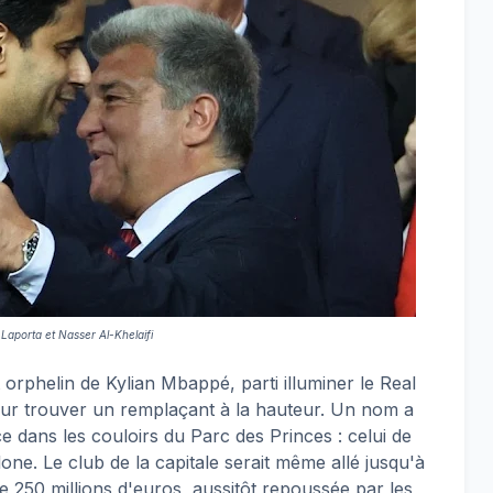
Laporta et Nasser Al-Khelaifi
orphelin de Kylian Mbappé, parti illuminer le Real
our trouver un remplaçant à la hauteur. Un nom a
e dans les couloirs du Parc des Princes : celui de
ne. Le club de la capitale serait même allé jusqu'à
e 250 millions d'euros, aussitôt repoussée par les