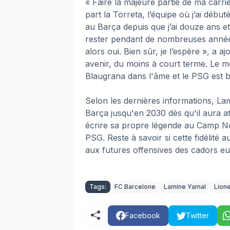
« Faire la majeure partie de ma carriè
part la Torreta, l’équipe où j’ai début
au Barça depuis que j’ai douze ans et 
rester pendant de nombreuses années
alors oui. Bien sûr, je l’espère », a 
avenir, du moins à court terme. Le me
Blaugrana dans l'âme et le PSG est b
Selon les dernières informations, La
Barça jusqu'en 2030 dès qu'il aura att
écrire sa propre légende au Camp No
PSG. Reste à savoir si cette fidélité 
aux futures offensives des cadors e
Tags:
FC Barcelone
Lamine Yamal
Lion
Facebook
Twitter