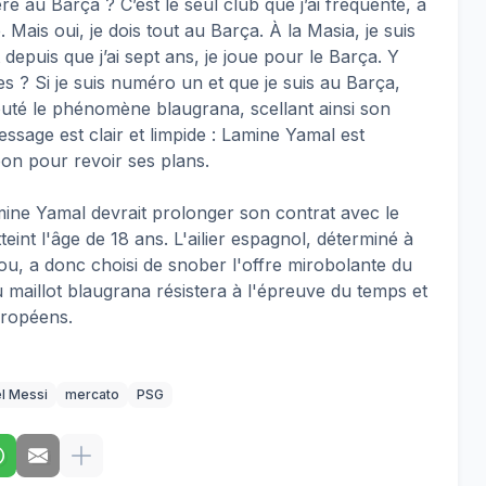
re au Barça ? C’est le seul club que j’ai fréquenté, à
é. Mais oui, je dois tout au Barça. À la Masia, je suis
depuis que j’ai sept ans, je joue pour le Barça. Y
 ? Si je suis numéro un et que je suis au Barça,
ajouté le phénomène blaugrana, scellant ainsi son
ssage est clair et limpide : Lamine Yamal est
on pour revoir ses plans.
mine Yamal devrait prolonger son contrat avec le
eint l'âge de 18 ans. L'ailier espagnol, déterminé à
u, a donc choisi de snober l'offre mirobolante du
au maillot blaugrana résistera à l'épreuve du temps et
uropéens
.
el Messi
mercato
PSG