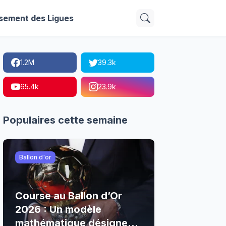
sement des Ligues
1.2M
39.3k
65.4k
23.9k
Populaires cette semaine
Ballon d'or
Course au Ballon d’Or
2026 : Un modèle
mathématique désigne