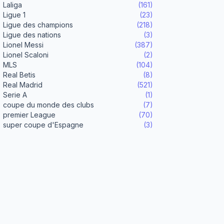
Laliga
(161)
Ligue 1
(23)
Ligue des champions
(218)
Ligue des nations
(3)
Lionel Messi
(387)
Lionel Scaloni
(2)
MLS
(104)
Real Betis
(8)
Real Madrid
(521)
Serie A
(1)
coupe du monde des clubs
(7)
premier League
(70)
super coupe d'Espagne
(3)