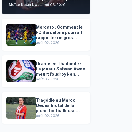
Moïse Katambwe
-
août 03, 2026
son grand favori !
Mercato : Comment le
FC Barcelone pourrait
rapporter un gros
chèque inespéré à l’OM
août 02, 2026
!
Drame en Thaïlande :
Le joueur Safwan Awae
meurt foudroyé en
plein match
août 05, 2026
Tragédie au Maroc :
Décès brutal de la
jeune footballeuse
Faten Ben Amar El
août 02, 2026
Azizi