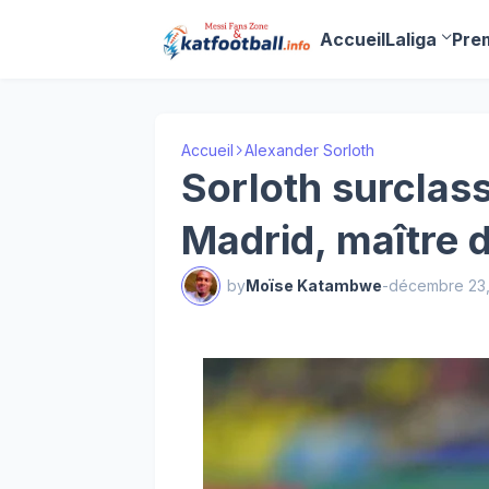
Accueil
Laliga
Pre
Accueil
Alexander Sorloth
Sorloth surclass
Madrid, maître 
by
Moïse Katambwe
-
décembre 23