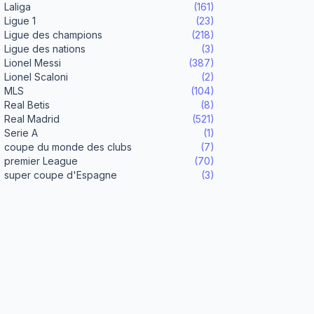
Laliga
(161)
Ligue 1
(23)
Ligue des champions
(218)
Ligue des nations
(3)
Lionel Messi
(387)
Lionel Scaloni
(2)
MLS
(104)
Real Betis
(8)
Real Madrid
(521)
Serie A
(1)
coupe du monde des clubs
(7)
premier League
(70)
super coupe d'Espagne
(3)