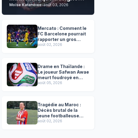
Moïse Katambwe
-
août 03, 2026
son grand favori !
Mercato : Comment le
FC Barcelone pourrait
rapporter un gros
chèque inespéré à l’OM
août 02, 2026
!
Drame en Thaïlande :
Le joueur Safwan Awae
meurt foudroyé en
plein match
août 05, 2026
Tragédie au Maroc :
Décès brutal de la
jeune footballeuse
Faten Ben Amar El
août 02, 2026
Azizi