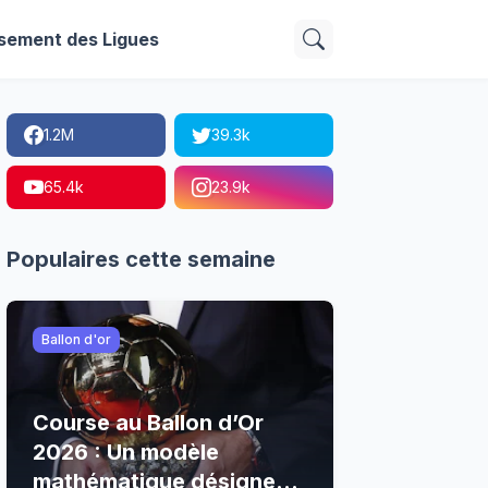
sement des Ligues
1.2M
39.3k
65.4k
23.9k
Populaires cette semaine
Ballon d'or
Course au Ballon d’Or
2026 : Un modèle
mathématique désigne