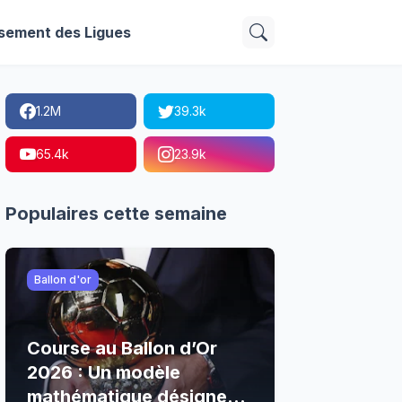
sement des Ligues
1.2M
39.3k
65.4k
23.9k
Populaires cette semaine
Ballon d'or
Course au Ballon d’Or
2026 : Un modèle
mathématique désigne