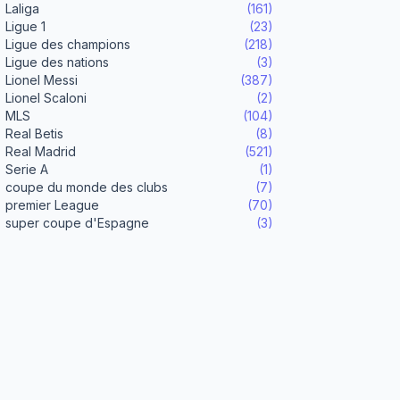
Laliga
(161)
Ligue 1
(23)
Ligue des champions
(218)
Ligue des nations
(3)
Lionel Messi
(387)
Lionel Scaloni
(2)
MLS
(104)
Real Betis
(8)
Real Madrid
(521)
Serie A
(1)
coupe du monde des clubs
(7)
premier League
(70)
super coupe d'Espagne
(3)