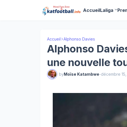
Accueil
Laliga
Pre
Accueil
Alphonso Davies
Alphonso Davies 
une nouvelle to
by
Moïse Katambwe
-
décembre 15,