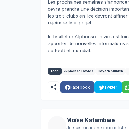
Les prochaines semaines s'annoncent
devra prendre une décision important
les trois clubs en lice devront affine
rejoindre leur projet.
le feuilleton Alphonso Davies est loi
apporter de nouvelles informations su
du football mondial.
Tags:
Alphonso Davies
Bayern Munich
Facebook
Twitter
Moïse Katambwe
Je suis un jeune journaliste t