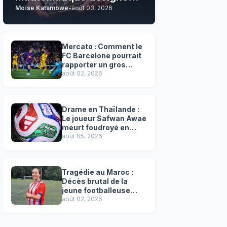
Moïse Katambwe
-
août 03, 2026
son grand favori !
Mercato : Comment le
FC Barcelone pourrait
rapporter un gros
chèque inespéré à l’OM
août 02, 2026
!
Drame en Thaïlande :
Le joueur Safwan Awae
meurt foudroyé en
plein match
août 05, 2026
Tragédie au Maroc :
Décès brutal de la
jeune footballeuse
Faten Ben Amar El
août 02, 2026
Azizi