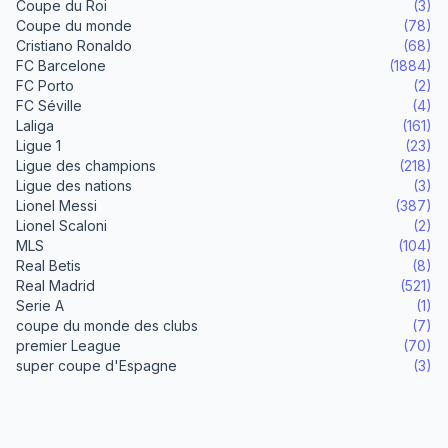
Coupe du Roi
(3)
Coupe du monde
(78)
Cristiano Ronaldo
(68)
FC Barcelone
(1884)
FC Porto
(2)
FC Séville
(4)
Laliga
(161)
Ligue 1
(23)
Ligue des champions
(218)
Ligue des nations
(3)
Lionel Messi
(387)
Lionel Scaloni
(2)
MLS
(104)
Real Betis
(8)
Real Madrid
(521)
Serie A
(1)
coupe du monde des clubs
(7)
premier League
(70)
super coupe d'Espagne
(3)