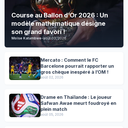
Course au Ballon d’Or 2026 : Un
modèle mathématique désigne
son grand favori !
Moïse Katambwe
-
août 03, 2026
Mercato : Comment le FC
Barcelone pourrait rapporter un
gros chèque inespéré à l’OM !
août 02, 2026
Drame en Thaïlande : Le joueur
Safwan Awae meurt foudroyé en
plein match
août 05, 2026