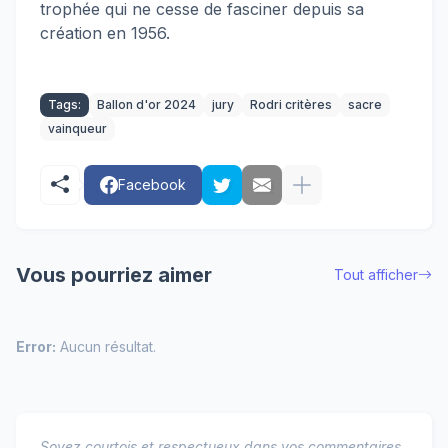
trophée qui ne cesse de fasciner depuis sa
création en 1956.
Tags:
Ballon d'or 2024
jury
Rodri critères
sacre
vainqueur
Facebook
Vous pourriez aimer
Tout afficher
Error:
Aucun résultat.
Soyez courtois et respectueux dans vos commentaires.