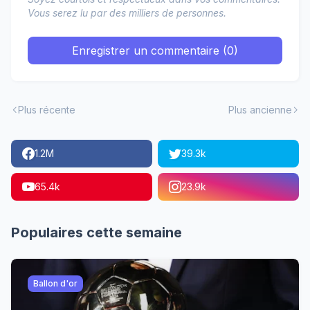
Vous serez lu par des milliers de personnes.
Enregistrer un commentaire (0)
Plus récente
Plus ancienne
1.2M
39.3k
65.4k
23.9k
Populaires cette semaine
Ballon d'or