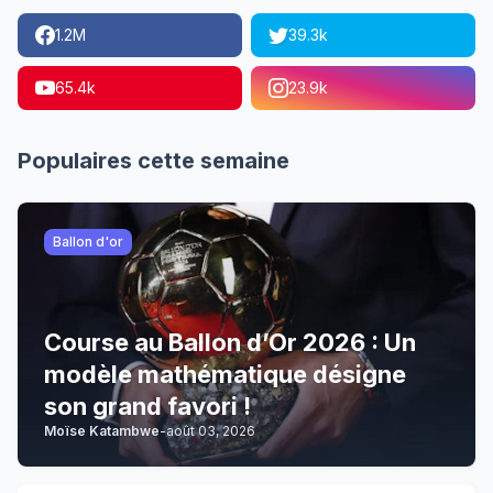
1.2M
39.3k
65.4k
23.9k
Populaires cette semaine
Ballon d'or
Course au Ballon d’Or 2026 : Un
modèle mathématique désigne
son grand favori !
Moïse Katambwe
-
août 03, 2026