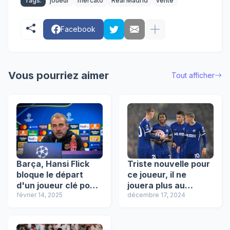
Tags:
joueur
mercato
Real Madrid
vente
Facebook
Vous pourriez aimer
Tout afficher
Barça, Hansi Flick
Triste nouvelle pour
bloque le départ
ce joueur, il ne
d'un joueur clé pour
jouera plus au
l'avenir du Barça !
février 14, 2025
football !
décembre 17, 2024