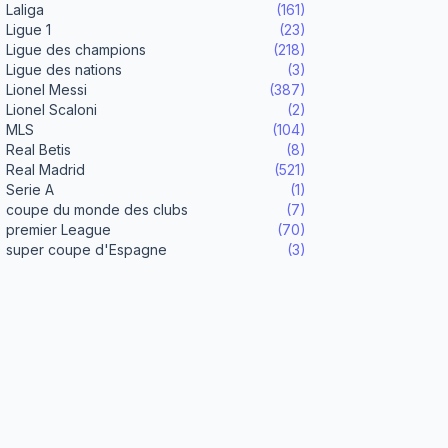
Laliga
(161)
Ligue 1
(23)
Ligue des champions
(218)
Ligue des nations
(3)
Lionel Messi
(387)
Lionel Scaloni
(2)
MLS
(104)
Real Betis
(8)
Real Madrid
(521)
Serie A
(1)
coupe du monde des clubs
(7)
premier League
(70)
super coupe d'Espagne
(3)