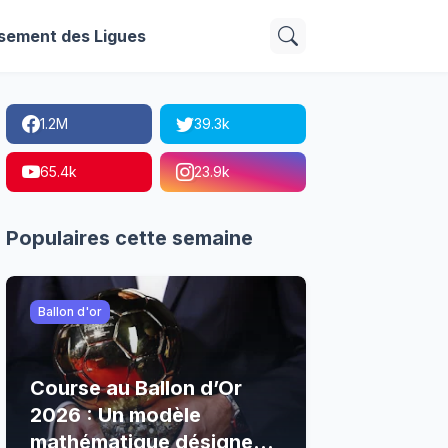
sement des Ligues
1.2M
39.3k
65.4k
23.9k
Populaires cette semaine
Ballon d'or
Course au Ballon d’Or
2026 : Un modèle
mathématique désigne