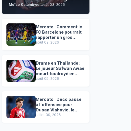
Moïse Katambwe
-
août 03, 2026
son grand favori !
Mercato : Comment le
FC Barcelone pourrait
rapporter un gros
chèque inespéré à l’OM
août 02, 2026
!
Drame en Thaïlande :
Le joueur Safwan Awae
meurt foudroyé en
plein match
août 05, 2026
Mercato : Deco passe
à l'offensive pour
Dusan Vlahovic, le
successeur désigné
juillet 30, 2026
de Lewandowski !