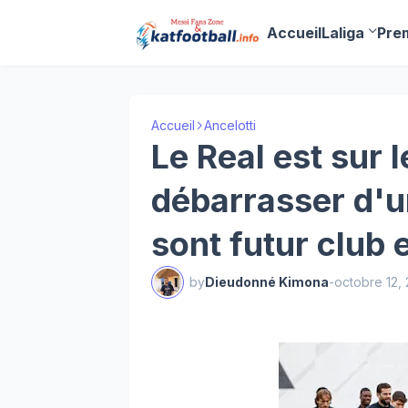
Accueil
Laliga
Pre
Accueil
Ancelotti
Le Real est sur l
débarrasser d'un
sont futur club 
by
Dieudonné Kimona
-
octobre 12,