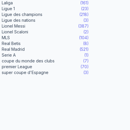
Laliga
(161)
Ligue 1
(23)
Ligue des champions
(218)
Ligue des nations
(3)
Lionel Messi
(387)
Lionel Scaloni
(2)
MLS
(104)
Real Betis
(8)
Real Madrid
(521)
Serie A
(1)
coupe du monde des clubs
(7)
premier League
(70)
super coupe d'Espagne
(3)