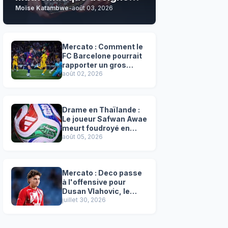
Moïse Katambwe
-
août 03, 2026
son grand favori !
Mercato : Comment le
FC Barcelone pourrait
rapporter un gros
chèque inespéré à l’OM
août 02, 2026
!
Drame en Thaïlande :
Le joueur Safwan Awae
meurt foudroyé en
plein match
août 05, 2026
Mercato : Deco passe
à l'offensive pour
Dusan Vlahovic, le
successeur désigné
juillet 30, 2026
de Lewandowski !