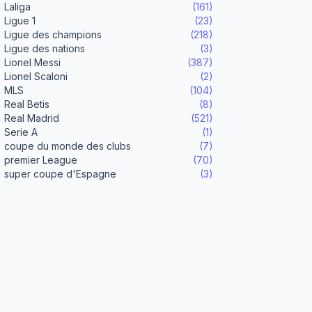
Laliga
(161)
Ligue 1
(23)
Ligue des champions
(218)
Ligue des nations
(3)
Lionel Messi
(387)
Lionel Scaloni
(2)
MLS
(104)
Real Betis
(8)
Real Madrid
(521)
Serie A
(1)
coupe du monde des clubs
(7)
premier League
(70)
super coupe d'Espagne
(3)