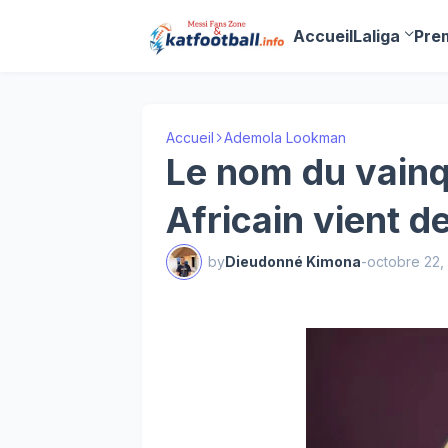
Accueil
Laliga
Pre
Accueil
Ademola Lookman
Le nom du vainq
Africain vient de
by
Dieudonné Kimona
-
octobre 22,