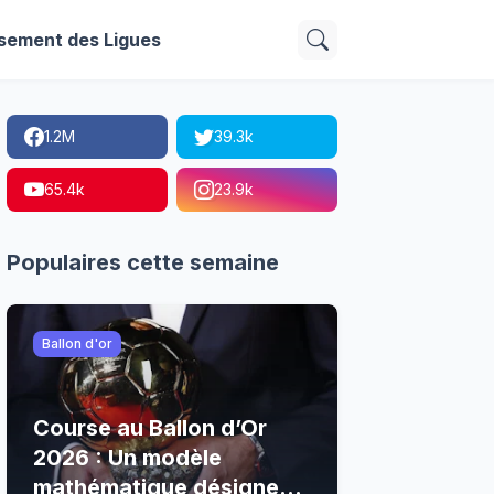
sement des Ligues
1.2M
39.3k
65.4k
23.9k
Populaires cette semaine
Ballon d'or
Course au Ballon d’Or
2026 : Un modèle
mathématique désigne