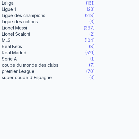
Laliga
(161)
Ligue 1
(23)
Ligue des champions
(218)
Ligue des nations
(3)
Lionel Messi
(387)
Lionel Scaloni
(2)
MLS
(104)
Real Betis
(8)
Real Madrid
(521)
Serie A
(1)
coupe du monde des clubs
(7)
premier League
(70)
super coupe d'Espagne
(3)