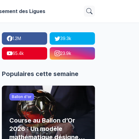
sement des Ligues
1.2M
39.3k
65.4k
23.9k
Populaires cette semaine
Ballon d'or
Course au Ballon d’Or
2026 : Un modèle
mathématique désigne