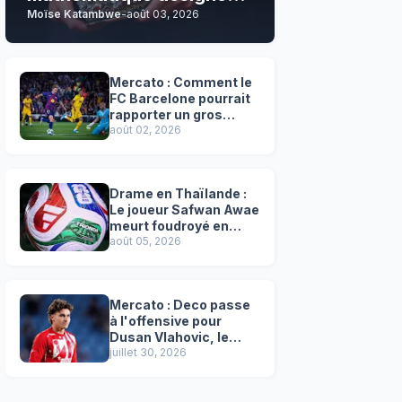
Moïse Katambwe
-
août 03, 2026
son grand favori !
Mercato : Comment le
FC Barcelone pourrait
rapporter un gros
chèque inespéré à l’OM
août 02, 2026
!
Drame en Thaïlande :
Le joueur Safwan Awae
meurt foudroyé en
plein match
août 05, 2026
Mercato : Deco passe
à l'offensive pour
Dusan Vlahovic, le
successeur désigné
juillet 30, 2026
de Lewandowski !