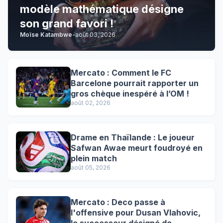
modèle mathématique désigne
son grand favori !
Moïse Katambwe
-
août 03, 2026
Mercato : Comment le FC
Barcelone pourrait rapporter un
gros chèque inespéré à l’OM !
août 02, 2026
Drame en Thaïlande : Le joueur
Safwan Awae meurt foudroyé en
plein match
août 05, 2026
Mercato : Deco passe à
l'offensive pour Dusan Vlahovic,
le successeur désigné de