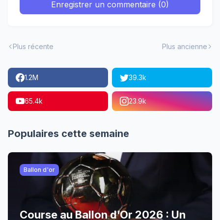
Enregistrer un commentaire (0)
Plus récente
Plus ancienne
1.2M
39.3k
65.4k
23.9k
Populaires cette semaine
Ballon d'or
Course au Ballon d’Or 2026 : Un