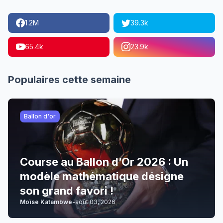
1.2M
39.3k
65.4k
23.9k
Populaires cette semaine
Ballon d'or
Course au Ballon d’Or 2026 : Un
modèle mathématique désigne
son grand favori !
Moïse Katambwe
-
août 03, 2026