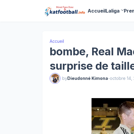
Accueil
Laliga
Pre
Accueil
bombe, Real Mad
surprise de tail
by
Dieudonné Kimona
-
octobre 14,