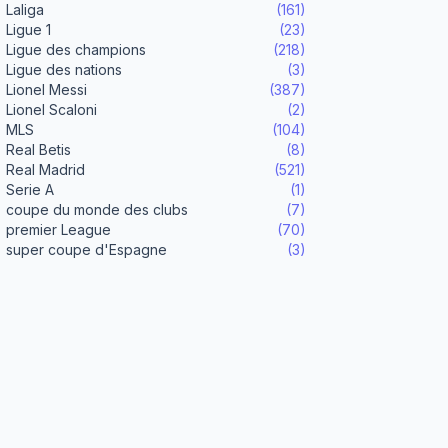
Laliga
(161)
Ligue 1
(23)
Ligue des champions
(218)
Ligue des nations
(3)
Lionel Messi
(387)
Lionel Scaloni
(2)
MLS
(104)
Real Betis
(8)
Real Madrid
(521)
Serie A
(1)
coupe du monde des clubs
(7)
premier League
(70)
super coupe d'Espagne
(3)