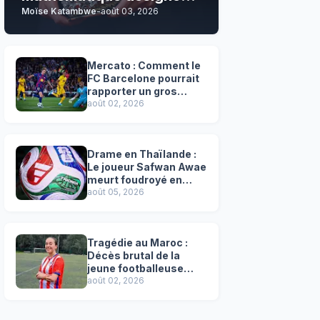
Moïse Katambwe
-
août 03, 2026
son grand favori !
Mercato : Comment le
FC Barcelone pourrait
rapporter un gros
chèque inespéré à l’OM
août 02, 2026
!
Drame en Thaïlande :
Le joueur Safwan Awae
meurt foudroyé en
plein match
août 05, 2026
Tragédie au Maroc :
Décès brutal de la
jeune footballeuse
Faten Ben Amar El
août 02, 2026
Azizi