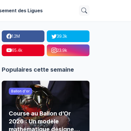
sement des Ligues
1.2M
39.3k
65.4k
23.9k
Populaires cette semaine
Ballon d'or
Course au Ballon d’Or
2026 : Un modèle
mathématique désigne