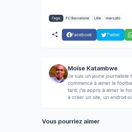
Tags:
FC Barcelone
Lille
mercato
Facebook
Twitter
Moïse Katambwe
Je suis un jeune journaliste t
commencé à aimer le football
tard, j'ai appris à aimer le 
à créer un site, un endroit o
Vous pourriez aimer