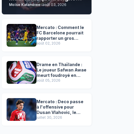
Moïse Katambwe
-
août 03, 2026
son grand favori !
Mercato : Comment le
FC Barcelone pourrait
rapporter un gros
chèque inespéré à l’OM
août 02, 2026
!
Drame en Thaïlande :
Le joueur Safwan Awae
meurt foudroyé en
plein match
août 05, 2026
Mercato : Deco passe
à l'offensive pour
Dusan Vlahovic, le
successeur désigné
juillet 30, 2026
de Lewandowski !