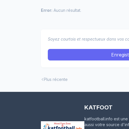
Error:
Aucun résultat.
Soyez courtois et respectueux dans vos co
Enregis
Plus récente
KATFOOT
katfootball.info est u
aussi votre source d'in