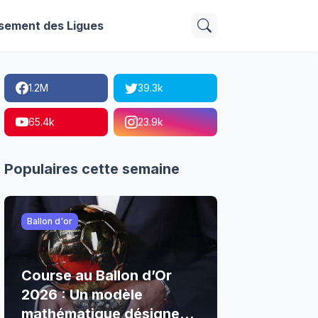
sement des Ligues
1.2M
39.3k
65.4k
23.9k
Populaires cette semaine
Ballon d'or
Course au Ballon d’Or
2026 : Un modèle
mathématique désigne