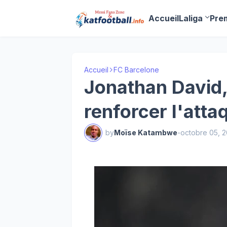
Accueil
Laliga
Pre
Accueil
FC Barcelone
Jonathan David,
renforcer l'atta
by
Moïse Katambwe
-
octobre 05, 