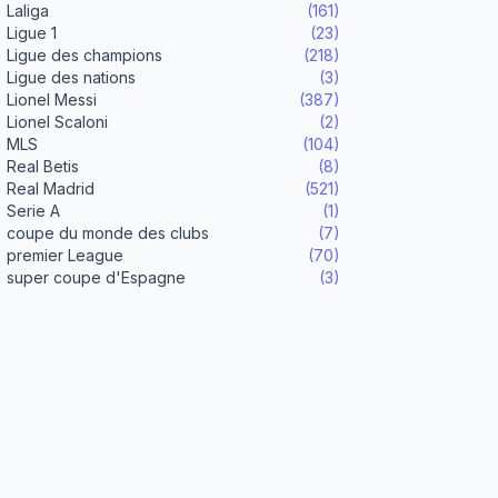
Laliga
(161)
Ligue 1
(23)
Ligue des champions
(218)
Ligue des nations
(3)
Lionel Messi
(387)
Lionel Scaloni
(2)
MLS
(104)
Real Betis
(8)
Real Madrid
(521)
Serie A
(1)
coupe du monde des clubs
(7)
premier League
(70)
super coupe d'Espagne
(3)