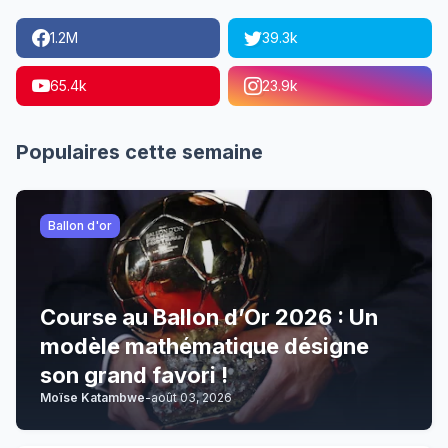
1.2M
39.3k
65.4k
23.9k
Populaires cette semaine
Ballon d'or
Course au Ballon d’Or 2026 : Un
modèle mathématique désigne
son grand favori !
Moïse Katambwe
-
août 03, 2026