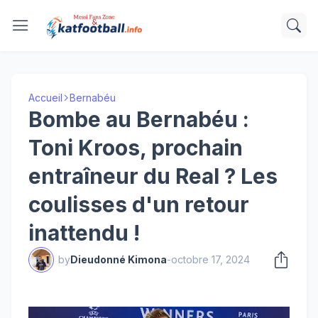
Accueil
Bernabéu
Bombe au Bernabéu :
Toni Kroos, prochain
entraîneur du Real ? Les
coulisses d'un retour
inattendu !
by
Dieudonné Kimona
-
octobre 17, 2024