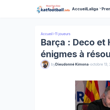
Accueil
Laliga
Pre
Accueil
11 joueurs
Barça : Deco et 
énigmes à résou
by
Dieudonné Kimona
-
octobre 13,