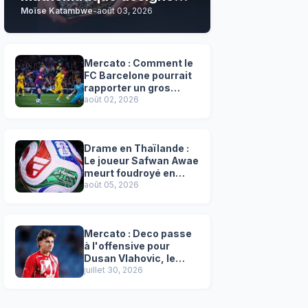
Moïse Katambwe
-
août 03, 2026
son grand favori !
Mercato : Comment le
FC Barcelone pourrait
rapporter un gros
chèque inespéré à l’OM
août 02, 2026
!
Drame en Thaïlande :
Le joueur Safwan Awae
meurt foudroyé en
plein match
août 05, 2026
Mercato : Deco passe
à l'offensive pour
Dusan Vlahovic, le
successeur désigné
juillet 30, 2026
de Lewandowski !