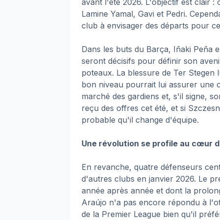
avant l'été 2026. L'objectif est clai
Lamine Yamal, Gavi et Pedri. Cependa
club à envisager des départs pour cer
Dans les buts du Barça, Iñaki Peña e
seront décisifs pour définir son aven
poteaux. La blessure de Ter Stegen l
bon niveau pourrait lui assurer une c
marché des gardiens et, s'il signe, so
reçu des offres cet été, et si Szczesny 
probable qu'il change d'équipe.
Une révolution se profile au cœur 
En revanche, quatre défenseurs cent
d'autres clubs en janvier 2026. Le pr
année après année et dont la prolong
Araújo n'a pas encore répondu à l'of
de la Premier League bien qu'il préfé