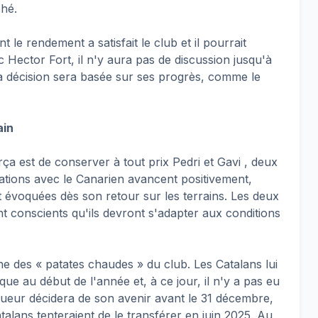
ché.
nt le rendement a satisfait le club et il pourrait
 Hector Fort, il n'y aura pas de discussion jusqu'à
la décision sera basée sur ses progrès, comme le
ain
arça est de conserver à tout prix Pedri et Gavi , deux
ciations avec le Canarien avancent positivement,
t évoquées dès son retour sur les terrains. Les deux
ont conscients qu'ils devront s'adapter aux conditions
ne des « patates chaudes » du club. Les Catalans lui
e au début de l'année et, à ce jour, il n'y a pas eu
oueur décidera de son avenir avant le 31 décembre,
talans tenteraient de le transférer en juin 2025. Au