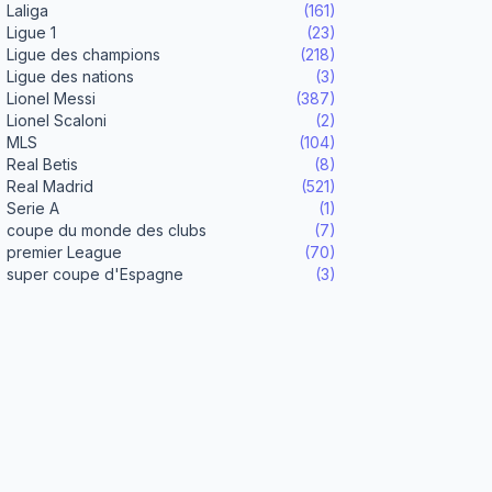
Laliga
(161)
Ligue 1
(23)
Ligue des champions
(218)
Ligue des nations
(3)
Lionel Messi
(387)
Lionel Scaloni
(2)
MLS
(104)
Real Betis
(8)
Real Madrid
(521)
Serie A
(1)
coupe du monde des clubs
(7)
premier League
(70)
super coupe d'Espagne
(3)