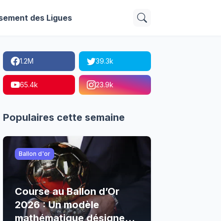
sement des Ligues
1.2M
39.3k
65.4k
23.9k
Populaires cette semaine
Ballon d'or
Course au Ballon d’Or
2026 : Un modèle
mathématique désigne