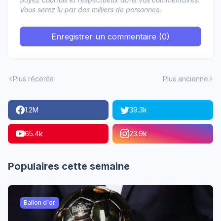
Vous serez lu par des milliers de personnes.
Enregistrer un commentaire (0)
Plus récente
Plus ancienne
1.2M
39.3k
65.4k
23.9k
Populaires cette semaine
Ballon d'or