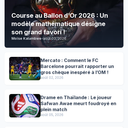
Course au Ballon d’Or 2026 : Un
modèle mathématique désigne
son grand favori !
Moïse Katambwe
-
août 03, 2026
Mercato : Comment le FC
Barcelone pourrait rapporter un
gros chèque inespéré à l’OM !
août 02, 2026
Drame en Thaïlande : Le joueur
Safwan Awae meurt foudroyé en
plein match
août 05, 2026