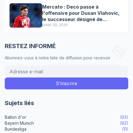
Mercato : Deco passe à
l'offensive pour Dusan Vlahovic,
le successeur désigné de
Lewandowski !
juillet 30, 2026
RESTEZ INFORMÉ
Abonnez-vous à notre liste de diffusion pour recevoir
Sujets liés
Ballon d'or
(93)
Bayern Munich
(92)
Bundesliga
(11)