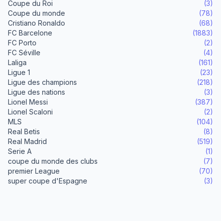
Coupe du Roi
(3)
Coupe du monde
(78)
Cristiano Ronaldo
(68)
FC Barcelone
(1883)
FC Porto
(2)
FC Séville
(4)
Laliga
(161)
Ligue 1
(23)
Ligue des champions
(218)
Ligue des nations
(3)
Lionel Messi
(387)
Lionel Scaloni
(2)
MLS
(104)
Real Betis
(8)
Real Madrid
(519)
Serie A
(1)
coupe du monde des clubs
(7)
premier League
(70)
super coupe d'Espagne
(3)