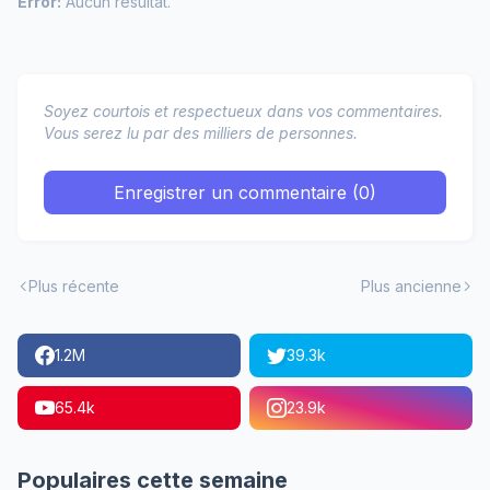
Error:
Aucun résultat.
Soyez courtois et respectueux dans vos commentaires.
Vous serez lu par des milliers de personnes.
Enregistrer un commentaire (0)
Plus récente
Plus ancienne
1.2M
39.3k
65.4k
23.9k
Populaires cette semaine