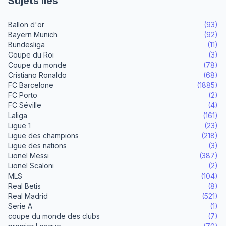
Sujets liés
Ballon d'or
(93)
Bayern Munich
(92)
Bundesliga
(11)
Coupe du Roi
(3)
Coupe du monde
(78)
Cristiano Ronaldo
(68)
FC Barcelone
(1885)
FC Porto
(2)
FC Séville
(4)
Laliga
(161)
Ligue 1
(23)
Ligue des champions
(218)
Ligue des nations
(3)
Lionel Messi
(387)
Lionel Scaloni
(2)
MLS
(104)
Real Betis
(8)
Real Madrid
(521)
Serie A
(1)
coupe du monde des clubs
(7)