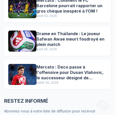
Mercato : Comment le FC
Barcelone pourrait rapporter un
gros chèque inespéré à l’OM !
août 02, 2026
Drame en Thaïlande : Le joueur
Safwan Awae meurt foudroyé en
plein match
août 05, 2026
Mercato : Deco passe à
l'offensive pour Dusan Vlahovic,
le successeur désigné de
Lewandowski !
juillet 30, 2026
RESTEZ INFORMÉ
Abonnez-vous à notre liste de diffusion pour recevoir