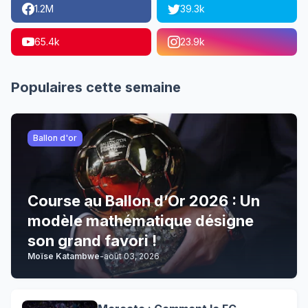
1.2M
39.3k
65.4k
23.9k
Populaires cette semaine
Ballon d'or
Course au Ballon d’Or 2026 : Un
modèle mathématique désigne
son grand favori !
Moïse Katambwe
-
août 03, 2026