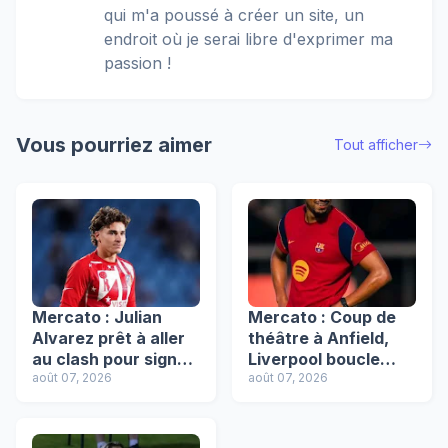
qui m'a poussé à créer un site, un
endroit où je serai libre d'exprimer ma
passion !
Vous pourriez aimer
Tout afficher
Mercato : Julian
Mercato : Coup de
Alvarez prêt à aller
théâtre à Anfield,
au clash pour signer
Liverpool boucle
au Barça, l'Atlético
août 07, 2026
l'arrivée de Ronald
août 07, 2026
résiste !
Araújo !