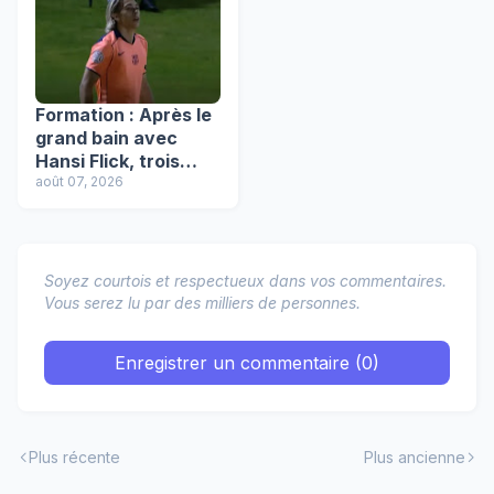
Formation : Après le
grand bain avec
Hansi Flick, trois
pépites renforcent
août 07, 2026
le Barça Atlètic !
Soyez courtois et respectueux dans vos commentaires.
Vous serez lu par des milliers de personnes.
Enregistrer un commentaire (0)
Plus récente
Plus ancienne