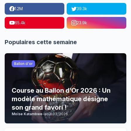
1.2M
39.3k
65.4k
23.9k
Populaires cette semaine
Ballon d'or
Course au Ballon d’Or 2026 : Un
modèle mathématique désigne
son grand favori !
Moïse Katambwe
-
août 03, 2026