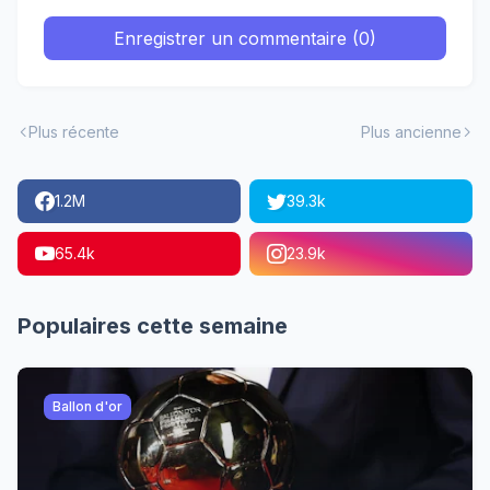
Enregistrer un commentaire (0)
Plus récente
Plus ancienne
1.2M
39.3k
65.4k
23.9k
Populaires cette semaine
Ballon d'or