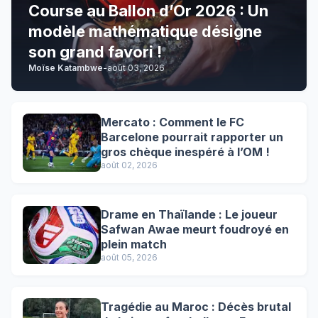
Course au Ballon d’Or 2026 : Un
modèle mathématique désigne
son grand favori !
Moïse Katambwe
-
août 03, 2026
Mercato : Comment le FC
Barcelone pourrait rapporter un
gros chèque inespéré à l’OM !
août 02, 2026
Drame en Thaïlande : Le joueur
Safwan Awae meurt foudroyé en
plein match
août 05, 2026
Tragédie au Maroc : Décès brutal