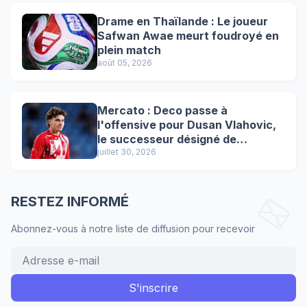
Drame en Thaïlande : Le joueur
Safwan Awae meurt foudroyé en
plein match
août 05, 2026
Mercato : Deco passe à
l'offensive pour Dusan Vlahovic,
le successeur désigné de
Lewandowski !
juillet 30, 2026
RESTEZ INFORMÉ
Abonnez-vous à notre liste de diffusion pour recevoir