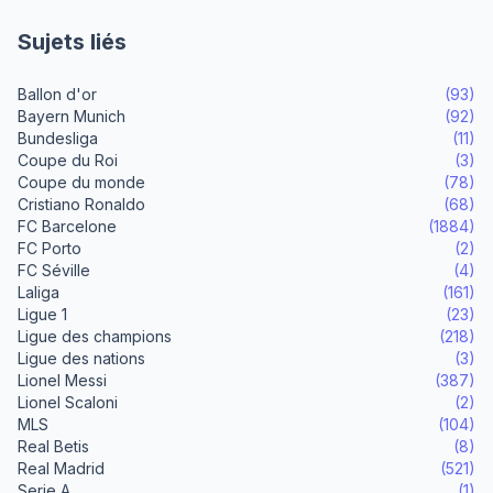
Sujets liés
Ballon d'or
(93)
Bayern Munich
(92)
Bundesliga
(11)
Coupe du Roi
(3)
Coupe du monde
(78)
Cristiano Ronaldo
(68)
FC Barcelone
(1884)
FC Porto
(2)
FC Séville
(4)
Laliga
(161)
Ligue 1
(23)
Ligue des champions
(218)
Ligue des nations
(3)
Lionel Messi
(387)
Lionel Scaloni
(2)
MLS
(104)
Real Betis
(8)
Real Madrid
(521)
Serie A
(1)