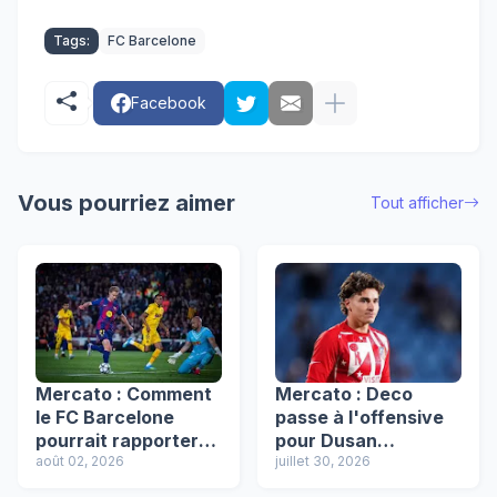
Tags:
FC Barcelone
Facebook
Vous pourriez aimer
Tout afficher
Mercato : Comment
Mercato : Deco
le FC Barcelone
passe à l'offensive
pourrait rapporter
pour Dusan
un gros chèque
août 02, 2026
Vlahovic, le
juillet 30, 2026
inespéré à l’OM !
successeur désigné