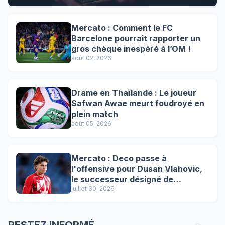
Mercato : Comment le FC
Barcelone pourrait rapporter un
gros chèque inespéré à l’OM !
août 02, 2026
Drame en Thaïlande : Le joueur
Safwan Awae meurt foudroyé en
plein match
août 05, 2026
Mercato : Deco passe à
l'offensive pour Dusan Vlahovic,
le successeur désigné de
Lewandowski !
juillet 30, 2026
RESTEZ INFORMÉ