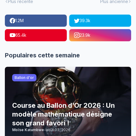
Plus récente
Plus ancienne
1.2M
39.3k
65.4k
23.9k
Populaires cette semaine
Ballon d'or
Course au Ballon d’Or 2026 : Un
modèle mathématique désigne
son grand favori !
Moïse Katambwe
-
août 03, 2026