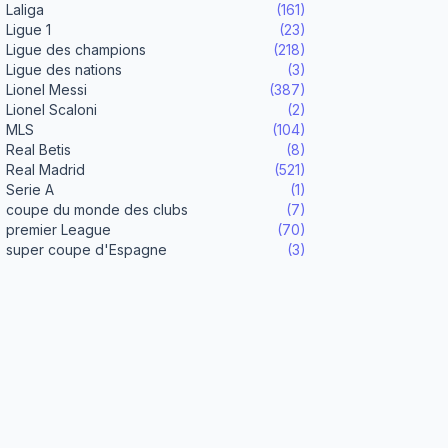
Laliga
(161)
Ligue 1
(23)
Ligue des champions
(218)
Ligue des nations
(3)
Lionel Messi
(387)
Lionel Scaloni
(2)
MLS
(104)
Real Betis
(8)
Real Madrid
(521)
Serie A
(1)
coupe du monde des clubs
(7)
premier League
(70)
super coupe d'Espagne
(3)