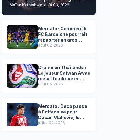
Moïse Katambwe
-
août 03, 2026
son grand favori !
Mercato : Comment le
FC Barcelone pourrait
rapporter un gros
chèque inespéré à l’OM
août 02, 2026
!
Drame en Thaïlande :
Le joueur Safwan Awae
meurt foudroyé en
plein match
août 05, 2026
Mercato : Deco passe
à l'offensive pour
Dusan Vlahovic, le
successeur désigné
juillet 30, 2026
de Lewandowski !