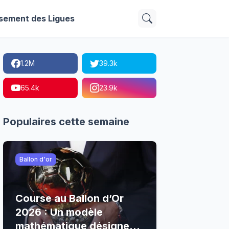
sement des Ligues
1.2M
39.3k
65.4k
23.9k
Populaires cette semaine
Ballon d'or
Course au Ballon d’Or
2026 : Un modèle
mathématique désigne